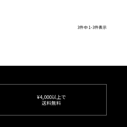
3
件中
1
-
3
件表示
¥4,000以上で
送料無料