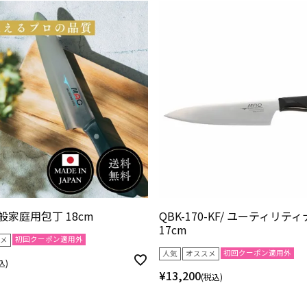
 一般家庭用包丁 18cm
QBK-170-KF/ ユーティリテ
17cm
初回クーポン適用外
メ
初回クーポン適用外
人気
オススメ
込
¥
13,200
税込