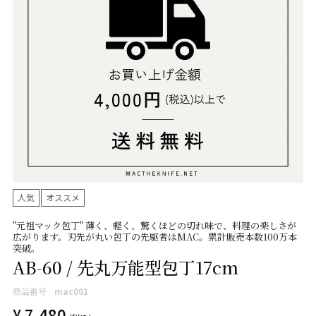
人気
オススメ
"元祖マック包丁" 薄く、軽く、驚くほどの切れ味で、料理の楽しさが
広がります。刃先が丸い包丁の先駆者はMAC。累計販売本数100万本
突破。
AB-60 / 先丸万能型包丁17cm
商品番号
mac001
¥
7,480